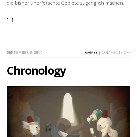
die bisher unerforschte Gebiete zugänglich machen.
[…]
ON
SEPTEMBER 3, 2014
GAMES
|
COMMENTS OFF
CH
Chronology