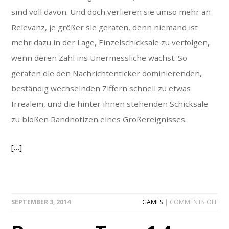
sind voll davon. Und doch verlieren sie umso mehr an
Relevanz, je größer sie geraten, denn niemand ist
mehr dazu in der Lage, Einzelschicksale zu verfolgen,
wenn deren Zahl ins Unermessliche wächst. So
geraten die den Nachrichtenticker dominierenden,
beständig wechselnden Ziffern schnell zu etwas
Irrealem, und die hinter ihnen stehenden Schicksale
zu bloßen Randnotizen eines Großereignisses.
[…]
ON
SEPTEMBER 3, 2014
GAMES
|
COMMENTS OFF
DA
TO
1-