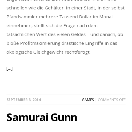
schnellen wie die Gehälter. In einer Stadt, in der selbst
Pfandsammler mehrere Tausend Dollar im Monat
einnehmen, stellt sich die Frage nach dem
tatsächlichen Wert des vielen Geldes – und danach, ob
bloße Profitmaximierung drastische Eingriffe in das
ökologische Gleichgewicht rechtfertigt.
[…]
ON
SEPTEMBER 3, 2014
GAMES
|
COMMENTS OFF
SAM
GU
Samurai Gunn