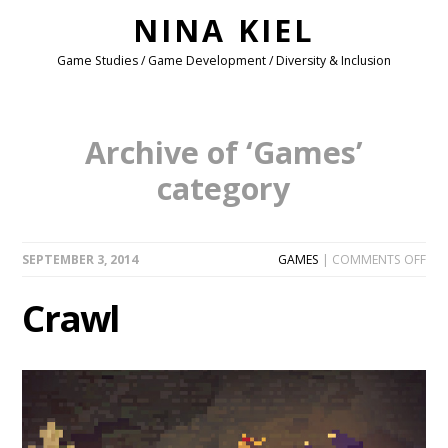
NINA KIEL
Game Studies / Game Development / Diversity & Inclusion
Archive of ‘Games’
category
ON
SEPTEMBER 3, 2014
GAMES
|
COMMENTS OFF
CR
Crawl