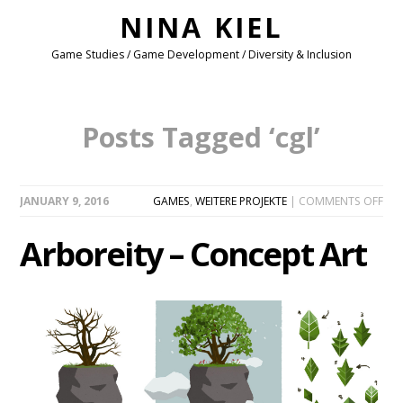
NINA KIEL
Game Studies / Game Development / Diversity & Inclusion
Posts Tagged ‘cgl’
ON
JANUARY 9, 2016
GAMES
,
WEITERE PROJEKTE
|
COMMENTS OFF
ARB
–
Arboreity – Concept Art
CO
ART